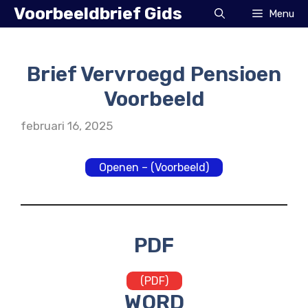
Ga
Voorbeeldbrief Gids
Menu
naar
de
inhoud
Brief Vervroegd Pensioen
Voorbeeld
februari 16, 2025
Openen – (Voorbeeld)
PDF
(PDF)
WORD