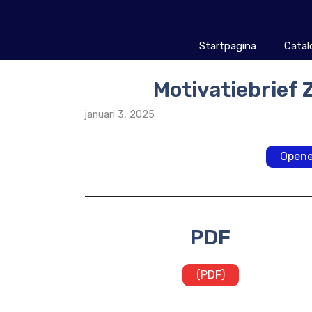
Ga
naar
de
Startpagina
Catal
inhoud
Motivatiebrief 
januari 3, 2025
Opene
PDF
(PDF)