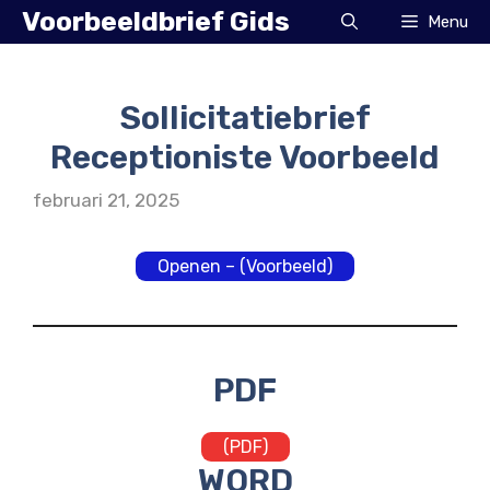
Ga
Voorbeeldbrief Gids
Menu
naar
de
inhoud
Sollicitatiebrief
Receptioniste Voorbeeld
februari 21, 2025
Openen – (Voorbeeld)
PDF
(PDF)
WORD