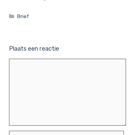
Categorieën
Brief
Plaats een reactie
Reactie
Naam