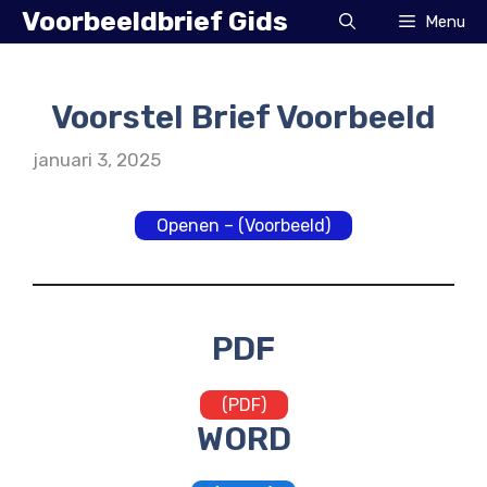
Ga
Voorbeeldbrief Gids
Menu
naar
de
inhoud
Voorstel Brief Voorbeeld
januari 3, 2025
Openen – (Voorbeeld)
PDF
(PDF)
WORD