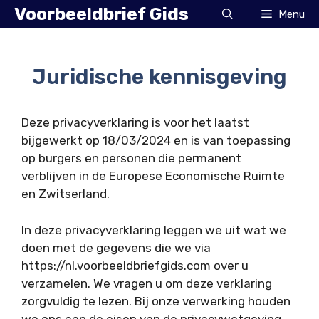
Ga
Voorbeeldbrief Gids
Menu
naar
de
inhoud
Juridische kennisgeving
Deze privacyverklaring is voor het laatst
bijgewerkt op 18/03/2024 en is van toepassing
op burgers en personen die permanent
verblijven in de Europese Economische Ruimte
en Zwitserland.
In deze privacyverklaring leggen we uit wat we
doen met de gegevens die we via
https://nl.voorbeeldbriefgids.com over u
verzamelen. We vragen u om deze verklaring
zorgvuldig te lezen. Bij onze verwerking houden
we ons aan de eisen van de privacywetgeving.