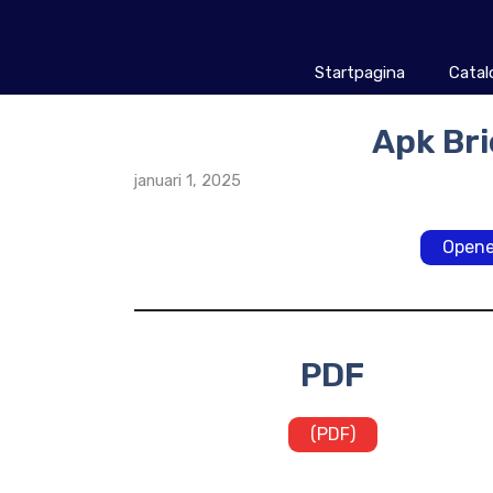
Ga
naar
de
Startpagina
Catal
inhoud
Apk Bri
januari 1, 2025
Opene
PDF
(PDF)