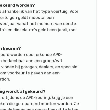
gekeurd worden?
 afhankelijk van het type voertuig. Voor
oertuigen geldt meestal een
 twee jaar vanaf het moment van eerste
o’s en dieselauto’s geldt een jaarlijkse
en keuren?
voerd worden door erkende APK-
jn herkenbaar aan een groen/wit
 vinden bij garages, dealers, en speciale
jk om voorkeur te geven aan een
tion.
tuig wordt afgekeurd?
 tijdens de APK-keuring, krijg je een
eken die gerepareerd moeten worden. Je
 om de benodigde reparaties uit te laten