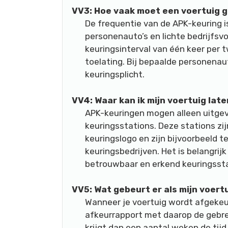
VV3: Hoe vaak moet een voertuig 
De frequentie van de APK-keuring is
personenauto’s en lichte bedrijfsv
keuringsinterval van één keer per
toelating. Bij bepaalde personenaut
keuringsplicht.
VV4: Waar kan ik mijn voertuig lat
APK-keuringen mogen alleen uitge
keuringsstations. Deze stations zi
keuringslogo en zijn bijvoorbeeld te
keuringsbedrijven. Het is belangri
betrouwbaar en erkend keuringssta
VV5: Wat gebeurt er als mijn voer
Wanneer je voertuig wordt afgekeurd
afkeurrapport met daarop de gebr
krijgt dan een aantal weken de tijd