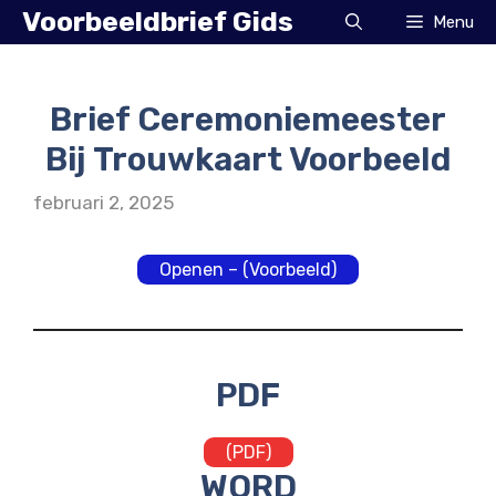
Ga
Voorbeeldbrief Gids
Menu
naar
de
inhoud
Brief Ceremoniemeester
Bij Trouwkaart Voorbeeld
februari 2, 2025
Openen – (Voorbeeld)
PDF
(PDF)
WORD