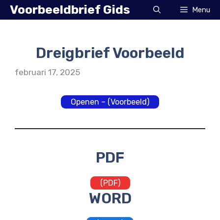
Ga
Voorbeeldbrief Gids
Menu
naar
de
inhoud
Dreigbrief Voorbeeld
februari 17, 2025
Openen – (Voorbeeld)
PDF
(PDF)
WORD