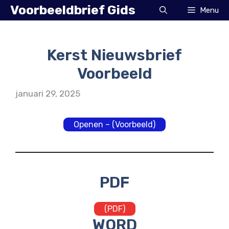
Ga
Voorbeeldbrief Gids
Menu
naar
de
inhoud
Kerst Nieuwsbrief
Voorbeeld
januari 29, 2025
Openen – (Voorbeeld)
PDF
(PDF)
WORD