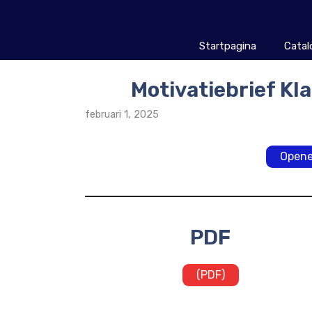
Ga
naar
de
Startpagina
Catal
inhoud
Motivatiebrief Kl
februari 1, 2025
Opene
PDF
(PDF)