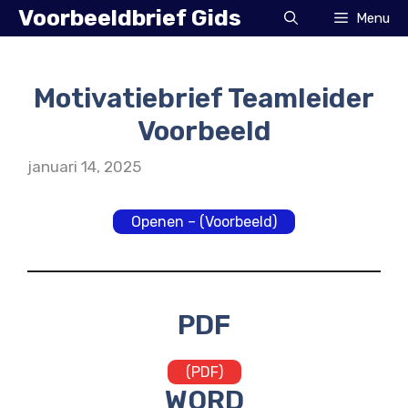
Ga
Voorbeeldbrief Gids
Menu
naar
de
inhoud
Motivatiebrief Teamleider
Voorbeeld
januari 14, 2025
Openen – (Voorbeeld)
PDF
(PDF)
WORD