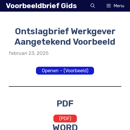
Ga
Voorbeeldbrief Gids
Menu
naar
de
inhoud
Ontslagbrief Werkgever
Aangetekend Voorbeeld
februari 23, 2025
Openen – (Voorbeeld)
PDF
(PDF)
WORD