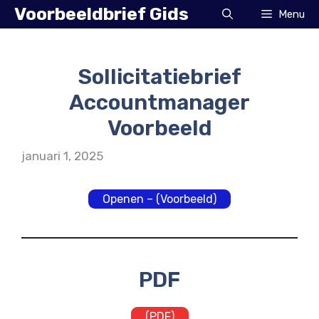
Ga
Voorbeeldbrief Gids
Menu
naar
de
inhoud
Sollicitatiebrief
Accountmanager
Voorbeeld
januari 1, 2025
Openen – (Voorbeeld)
PDF
(PDF)