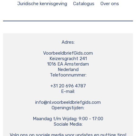
Juridische kennisgeving
Catalogus
Over ons
Adres:

VoorbeeldbriefGids.com

Keizersgracht 241

1016 EA Amsterdam

Nederland

Telefoonnummer:

+31 20 696 4787

E-mail:

info@nl.voorbeeldbriefgids.com
Openingstijden:

Maandag t/m Vrijdag: 9:00 - 17:00

Sociale Media:

Volg ons op sociale media voor updates en nuttige tips!
