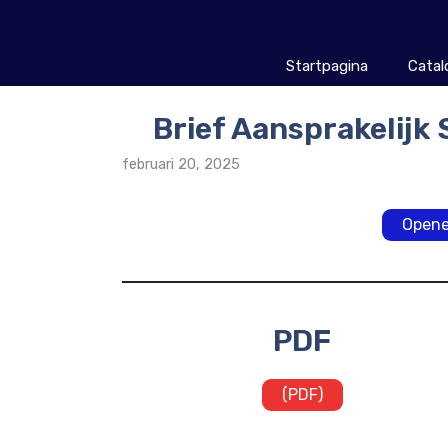
Ga
naar
de
Startpagina
Catal
inhoud
Brief Aansprakelijk
februari 20, 2025
Opene
PDF
(PDF)