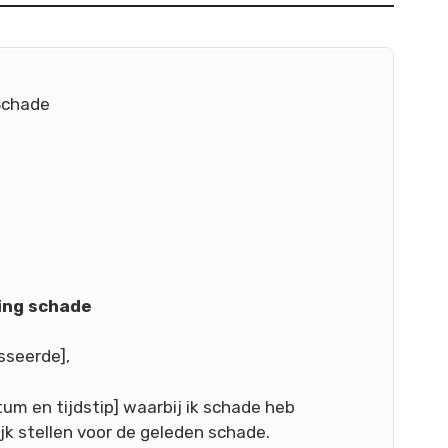
 Schade
ing schade
seerde],
tum en tijdstip] waarbij ik schade heb
ijk stellen voor de geleden schade.