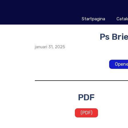
Ga
naar
de
Startpagina
Catal
inhoud
Ps Bri
januari 31, 2025
Opene
PDF
(PDF)